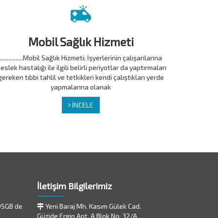
Mobil Sağlık Hizmeti
................Mobil Sağlık Hizmeti; İşyerlerinin çalışanlarına
eslek hastalığı ile ilgili belirli periyotlar da yaptırmaları
gereken tıbbi tahlil ve tetkikleri kendi çalıştıkları yerde
yapmalarına olanak
İNCELE
İletişim Bilgilerimiz
 OSGB de
Yeni Baraj Mh. Kasım Gülek Cad.
Güzide Ergin Apt. A Blok No: 32/A