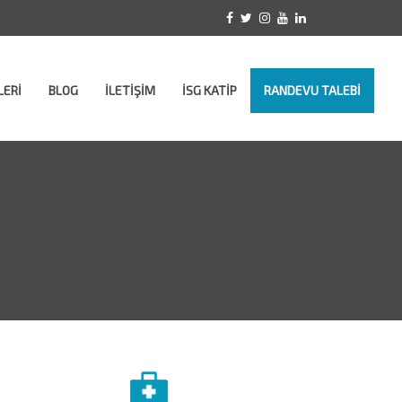
LERİ
BLOG
İLETİŞİM
İSG KATİP
RANDEVU TALEBİ