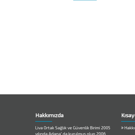
Hakkımızda
Kısay
Liva Ortak Sağlık ve Güvenlik Birimi 2005
Hakkı
yılında Adana' da kurulmuş olup 2006