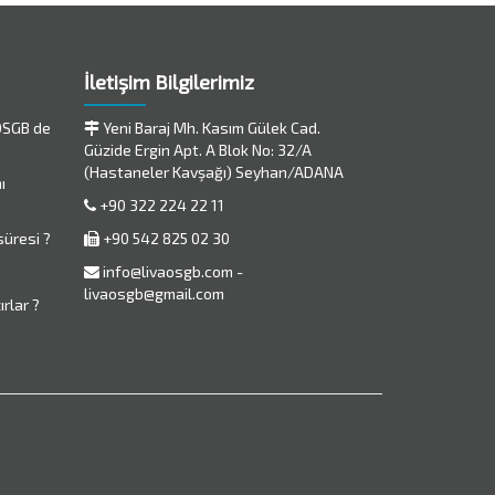
İletişim Bilgilerimiz
 OSGB de
Yeni Baraj Mh. Kasım Gülek Cad.
Güzide Ergin Apt. A Blok No: 32/A
(Hastaneler Kavşağı) Seyhan/ADANA
ı
+90 322 224 22 11
süresi ?
+90 542 825 02 30
info@livaosgb.com -
livaosgb@gmail.com
ırlar ?