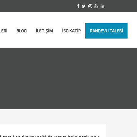
LERİ
BLOG
İLETİŞİM
İSG KATİP
RANDEVU TALEBİ
alışma koşullarını sağlığa uygun hale getirmek