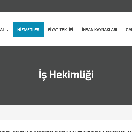
SAL
HİZMETLER
FİYAT TEKLİFİ
İNSAN KAYNAKLARI
GA
İş Hekimliği
 sosyal, ruhsal ve bedensel olarak en üst düzeyde sürdürmek, ç